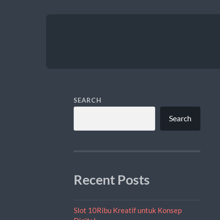
SEARCH
Search
Recent Posts
Slot 10Ribu Kreatif untuk Konsep